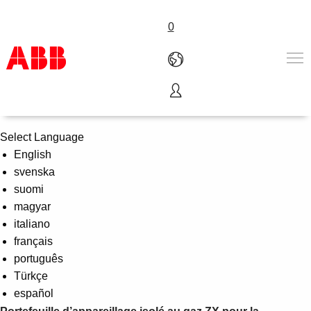
0
Portefeuille ZX
Produits & Services
Industries
Select Language
Services
English
A propos
svenska
Où acheter
suomi
Contactez-nous
magyar
Carrières
italiano
français
português
Türkçe
español