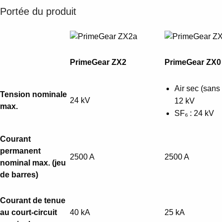
Portée du produit
PrimeGear ZX2
PrimeGear ZX0
Air sec (sans 
Tension nominale
24 kV
12 kV
max.
SF₆ : 24 kV
Courant
permanent
2500 A
2500 A
nominal max. (jeu
de barres)
Courant de tenue
au court-circuit
40 kA
25 kA