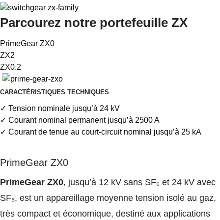
Suggestions
Products
Parcourez notre portefeuille ZX
See more products
Shopping list preview
PrimeGear ZX0
ZX2
0
ZX0.2
CARACTÉRISTIQUES TECHNIQUES
✓ Tension nominale jusqu’à 24 kV
✓ Courant nominal permanent jusqu’à 2500 A
✓ Courant de tenue au court-circuit nominal jusqu’à 25 kA
PrimeGear ZX0
PrimeGear ZX0
, jusqu’à 12 kV sans SF₆ et 24 kV avec
SF₆, est un appareillage moyenne tension isolé au gaz,
très compact et économique, destiné aux applications