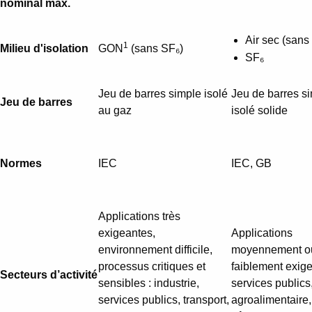
nominal max.
Air sec (sans
1
Milieu d'isolation
GON
(sans SF₆)
SF₆
Jeu de barres simple isolé
Jeu de barres s
Jeu de barres
au gaz
isolé solide
Normes
IEC
IEC, GB
Applications très
exigeantes,
Applications
environnement difficile,
moyennement o
processus critiques et
faiblement exige
Secteurs d’activité
sensibles : industrie,
services publics
services publics, transport,
agroalimentaire,