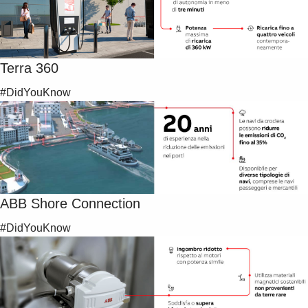
Terra 360
#DidYouKnow
ABB Shore Connection
#DidYouKnow