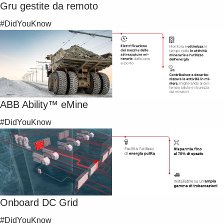
Gru gestite da remoto
#DidYouKnow
ABB Ability™ eMine
#DidYouKnow
Onboard DC Grid
#DidYouKnow