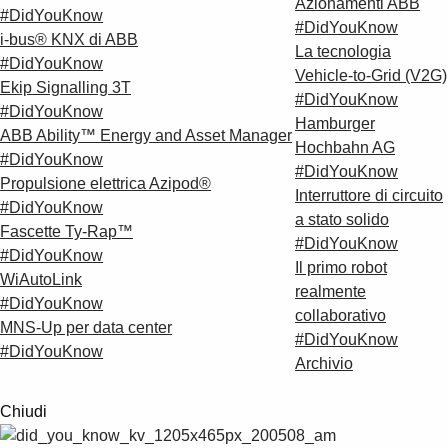
Azionamenti ABB
#DidYouKnow
#DidYouKnow
i-bus® KNX di ABB
La tecnologia
#DidYouKnow
Vehicle-to-Grid (V2G)
Ekip Signalling 3T
#DidYouKnow
#DidYouKnow
Hamburger
ABB Ability™ Energy and Asset Manager
Hochbahn AG
#DidYouKnow
#DidYouKnow
Propulsione elettrica Azipod®
Interruttore di circuito
#DidYouKnow
a stato solido
Fascette Ty-Rap™
#DidYouKnow
#DidYouKnow
Il primo robot
WiAutoLink
realmente
#DidYouKnow
collaborativo
MNS-Up per data center
#DidYouKnow
#DidYouKnow
Archivio
Chiudi