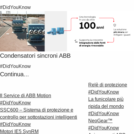
#DidYouKnow
Condensatori sincroni ABB
#DidYouKnow
Continua...
Relè di protezione
#DidYouKnow
Il Service di ABB Motion
La funicolare più
#DidYouKnow
ripida del mondo
SSC600 – Sistema di protezione e
#DidYouKnow
controllo per sottostazioni intelligenti
NeoGear™
#DidYouKnow
#DidYouKnow
Motori IE5 SynRM