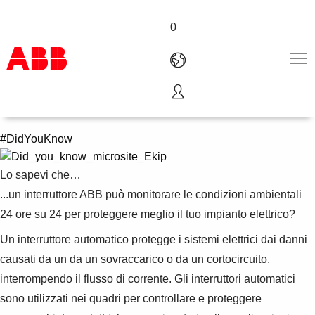
0
Ekip Signalling 3T
Prodotti e Soluzioni
Industrie e Utility
#DidYouKnow
Service
Lavorare in ABB
Lo sapevi che…
Chi siamo
...un interruttore ABB può monitorare le condizioni ambientali
Contattaci
24 ore su 24 per proteggere meglio il tuo impianto elettrico?
Un interruttore automatico protegge i sistemi elettrici dai danni
causati da un da un sovraccarico o da un cortocircuito,
interrompendo il flusso di corrente. Gli interruttori automatici
sono utilizzati nei quadri per controllare e proteggere