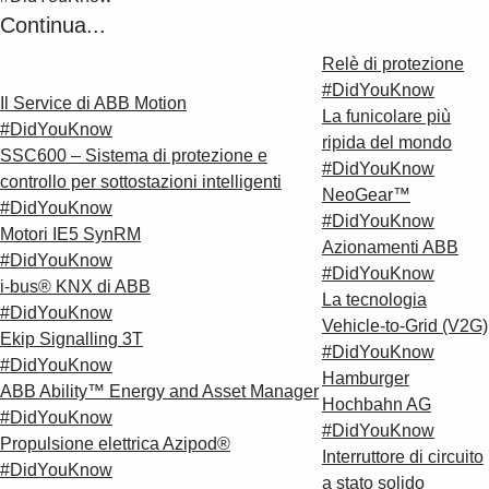
Continua...
Relè di protezione
#DidYouKnow
Il Service di ABB Motion
La funicolare più
#DidYouKnow
ripida del mondo
SSC600 – Sistema di protezione e
#DidYouKnow
controllo per sottostazioni intelligenti
NeoGear™
#DidYouKnow
#DidYouKnow
Motori IE5 SynRM
Azionamenti ABB
#DidYouKnow
#DidYouKnow
i-bus® KNX di ABB
La tecnologia
#DidYouKnow
Vehicle-to-Grid (V2G)
Ekip Signalling 3T
#DidYouKnow
#DidYouKnow
Hamburger
ABB Ability™ Energy and Asset Manager
Hochbahn AG
#DidYouKnow
#DidYouKnow
Propulsione elettrica Azipod®
Interruttore di circuito
#DidYouKnow
a stato solido