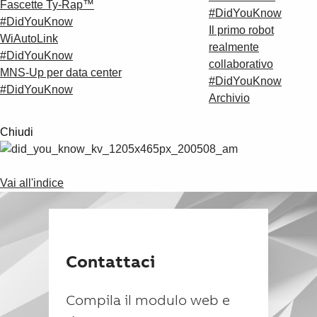
Fascette Ty-Rap™
#DidYouKnow
#DidYouKnow
Il primo robot
WiAutoLink
realmente
#DidYouKnow
collaborativo
MNS-Up per data center
#DidYouKnow
#DidYouKnow
Archivio
Chiudi
Vai all'indice
Contattaci
Compila il modulo web e