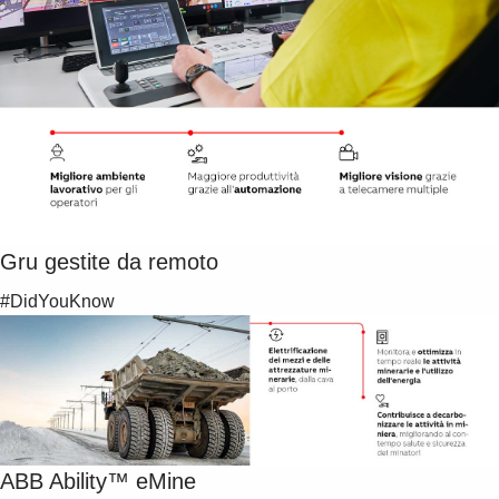
Gru gestite da remoto
#DidYouKnow
ABB Ability™ eMine