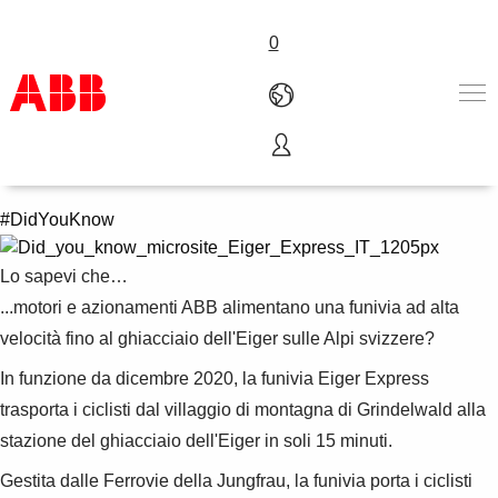
0
Eiger Express
Prodotti e Soluzioni
Industrie e Utility
#DidYouKnow
Service
Lavorare in ABB
Lo sapevi che…
Chi siamo
...motori e azionamenti ABB alimentano una funivia ad alta
Contattaci
velocità fino al ghiacciaio dell'Eiger sulle Alpi svizzere?
In funzione da dicembre 2020, la funivia Eiger Express
trasporta i ciclisti dal villaggio di montagna di Grindelwald alla
stazione del ghiacciaio dell'Eiger in soli 15 minuti.
Gestita dalle Ferrovie della Jungfrau, la funivia porta i ciclisti