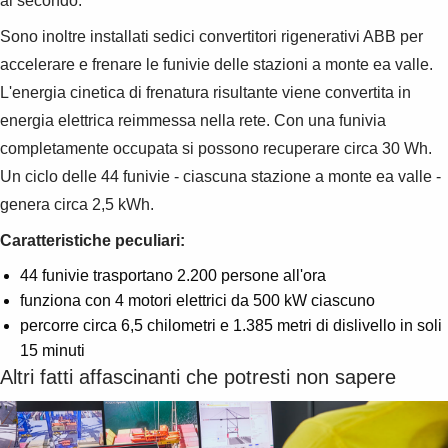
al secondo.
Products
See more products
Sono inoltre installati sedici convertitori rigenerativi ABB per
Shopping list preview
accelerare e frenare le funivie delle stazioni a monte ea valle.
0
L'energia cinetica di frenatura risultante viene convertita in
energia elettrica reimmessa nella rete. Con una funivia
completamente occupata si possono recuperare circa 30 Wh.
Un ciclo delle 44 funivie - ciascuna stazione a monte ea valle -
genera circa 2,5 kWh.
Caratteristiche peculiari:
44 funivie trasportano 2.200 persone all'ora
funziona con 4 motori elettrici da 500 kW ciascuno
percorre circa 6,5 chilometri e 1.385 metri di dislivello in soli
15 minuti
Altri fatti affascinanti che potresti non sapere