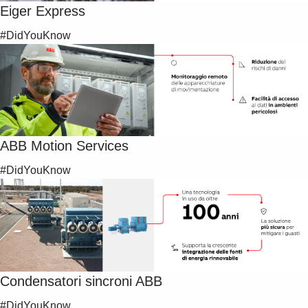
Eiger Express
#DidYouKnow
ABB Motion Services
#DidYouKnow
Condensatori sincroni ABB
#DidYouKnow