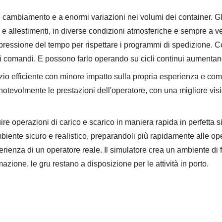
ante cambiamento e a enormi variazioni nei volumi dei container.
 e allestimenti, in diverse condizioni atmosferiche e sempre a v
te pressione del tempo per rispettare i programmi di spedizione.
i comandi. E possono farlo operando su cicli continui aumentand
izio efficiente con minore impatto sulla propria esperienza e com
notevolmente le prestazioni dell'operatore, con una migliore visi
guire operazioni di carico e scarico in maniera rapida in perfett
ambiente sicuro e realistico, preparandoli più rapidamente alle o
perienza di un operatore reale. Il simulatore crea un ambiente di 
rmazione, le gru restano a disposizione per le attività in porto.