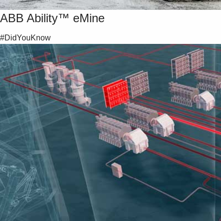
ABB Ability™ eMine
#DidYouKnow