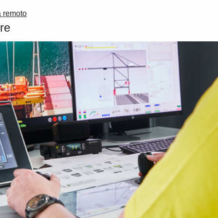
a remoto
ere