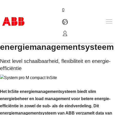
0
InSite
Products & Solutions
energiemanagementsysteem
Industries
Services
Next level schaalbaarheid, flexibiliteit en energie-
About us
efficiëntie
Verkoopkanalen
Contact us
Careers
Het InSite energiemanagementsysteem biedt slim
energiebeheer en load management voor betere energie-
efficiëntie in zowel de sub- als de eindverdeling. Dit
energiemanagementsysteem van ABB verzamelt data van