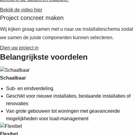
Suggestions
Products
Bekijk de video hier
See more products
Project concreet maken
Shopping list preview
Wij kijken graag samen met u naar uw installatieschema zodat
0
we samen de juiste componenten kunnen selecteren.
Dien uw project in
Belangrijkste voordelen
Schaalbaar
Sub- en eindverdeling
Geschikt voor nieuwe installaties, bestaande installaties of
renovaties
Van grote gebouwen tot woningen met geavanceerde
mogelijkheden voor load-management
Flexibel