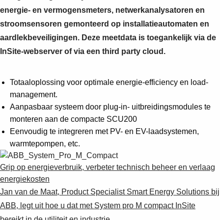
energie- en vermogensmeters, netwerkanalysatoren en
stroomsensoren gemonteerd op installatieautomaten en
aardlekbeveiligingen. Deze meetdata is toegankelijk via de
InSite-webserver of via een third party cloud.
Totaaloplossing voor optimale energie-efficiency en load-
management.
Aanpasbaar systeem door plug-in- uitbreidingsmodules te
monteren aan de compacte SCU200
Eenvoudig te integreren met PV- en EV-laadsystemen,
warmtepompen, etc.
Grip op energieverbruik, verbeter technisch beheer en verlaag
energiekosten
Jan van de Maat, Product Specialist Smart Energy Solutions bij
ABB, legt uit hoe u dat met System pro M compact InSite
bereikt in de utiliteit en industrie.