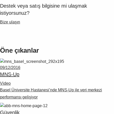
Suggestions
Destek veya satış bilgisine mi ulaşmak
Products
istiyorsunuz?
See more products
Shopping list preview
Bize ulaşın
0
Öne çıkanlar
09/12/2016
MNS-Up
Video
Basel Üniversite Hastanesi’nde MNS-Up ile veri merkezi
performansı gelişiyor
Güvenlik