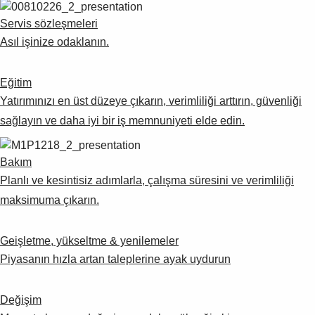
Servis sözleşmeleri
Asıl işinize odaklanın.
Eğitim
Yatırımınızı en üst düzeye çıkarın, verimliliği arttırın, güvenliği
sağlayın ve daha iyi bir iş memnuniyeti elde edin.
Bakım
Planlı ve kesintisiz adımlarla, çalışma süresini ve verimliliği
maksimuma çıkarın.
Geişletme, yükseltme & yenilemeler
Piyasanın hızla artan taleplerine ayak uydurun
Değişim