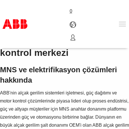
0
Alçak gerilim pano ve motor
Ürünler ve Çözümler
kontrol merkezi
Endüstriler
Servis
MNS ve elektrifikasyon çözümleri
Hakkımızda
Satış noktaları
hakkında
Bize ulaşın
Kariyer
ABB'nin alçak gerilim sistemleri işletmesi, güç dağıtımı ve
motor kontrol çözümlerinde piyasa lideri olup proses endüstrisi,
güç ve altyapı müşteriler için MNS anahtar donanımı platformu
üzerinden güç ve otomasyonu birbirine bağlar. Dünyanın en
büyük alçak gerilim şalt donanımı OEM'i olan ABB alçak gerilim