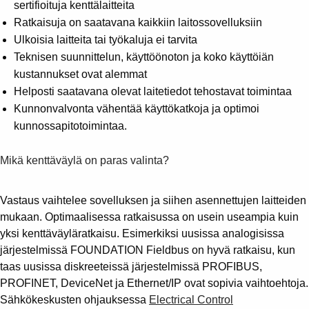
sertifioituja kenttälaitteita
Ratkaisuja on saatavana kaikkiin laitossovelluksiin
Ulkoisia laitteita tai työkaluja ei tarvita
Teknisen suunnittelun, käyttöönoton ja koko käyttöiän
kustannukset ovat alemmat
Helposti saatavana olevat laitetiedot tehostavat toimintaa
Kunnonvalvonta vähentää käyttökatkoja ja optimoi
kunnossapitotoimintaa.
Mikä kenttäväylä on paras valinta?
Vastaus vaihtelee sovelluksen ja siihen asennettujen laitteiden
mukaan. Optimaalisessa ratkaisussa on usein useampia kuin
yksi kenttäväyläratkaisu. Esimerkiksi uusissa analogisissa
järjestelmissä FOUNDATION Fieldbus on hyvä ratkaisu, kun
taas uusissa diskreeteissä järjestelmissä PROFIBUS,
PROFINET, DeviceNet ja Ethernet/IP ovat sopivia vaihtoehtoja.
Sähkökeskusten ohjauksessa
Electrical Control