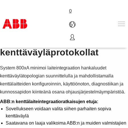
0
800xA-järjestelmän
Tuotteet ja järjestelmät
kenttäväyläprotokollat
Toimialat
Palvelut
System 800xA minimoi laiteintegraation hankaluudet
ABB lyhyesti
Mistä ostaa
kenttäväylätopologian suunnittelulla ja mahdollistamalla
Ota yhteyttä
kenttälaitteiden konfiguroinnin, käyttöönoton, diagnostiikan ja
ABB-uralle
kunnossapidon kiinteänä osana ohjausjärjestelmäympäristöä.
ABB:n kenttälaiteintegraatioratkaisujen etuja:
Sovellukseen voidaan valita siihen parhaiten sopiva
kenttäväylä
Saatavana on laaja valikoima ABB:n ja muiden valmistajien