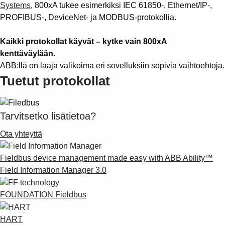
Suggestions
Systems
, 800xA tukee esimerkiksi IEC 61850-, Ethernet/IP-,
Products
PROFIBUS-, DeviceNet- ja MODBUS-protokollia.
See more products
Shopping list preview
Kaikki protokollat käyvät – kytke vain 800xA
kenttäväylään.
0
ABB:llä on laaja valikoima eri sovelluksiin sopivia vaihtoehtoja.
Tuetut protokollat
Tarvitsetko lisätietoa?
Ota yhteyttä
Fieldbus device management made easy with ABB Ability™
Field Information Manager 3.0
FOUNDATION Fieldbus
HART