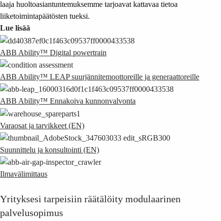
laaja huoltoasiantuntemuksemme tarjoavat kattavaa tietoa
liiketoimintapäätösten tueksi.
Lue lisää
ABB Ability™ Digital powertrain
ABB Ability™ LEAP suurjännitemoottoreille ja generaattoreille
ABB Ability™ Ennakoiva kunnonvalvonta
Varaosat ja tarvikkeet (EN)
Suunnittelu ja konsultointi (EN)
Ilmavälimittaus
Yrityksesi tarpeisiin räätälöity modulaarinen
palvelusopimus