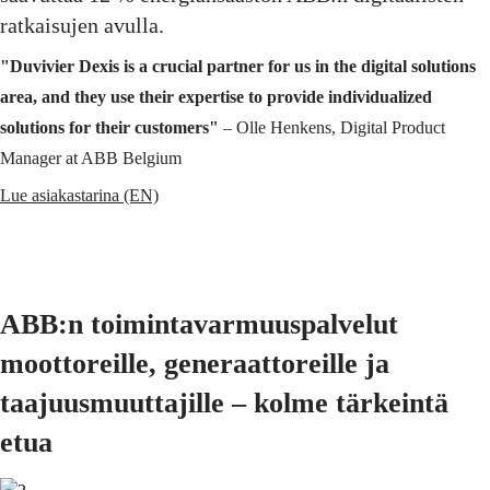
Suggestions
ratkaisujen avulla.
Products
See more products
"Duvivier Dexis is a crucial partner for us in the digital solutions
Shopping list preview
area, and they use their expertise to provide individualized
0
solutions for their customers"
– Olle Henkens, Digital Product
Manager at ABB Belgium
Lue asiakastarina (EN)
ABB:n toimintavarmuuspalvelut
moottoreille, generaattoreille ja
taajuusmuuttajille – kolme tärkeintä
etua