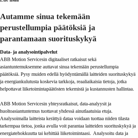
Autamme sinua tekemään
perustellumpia päätöksiä ja
parantamaan suorituskykyä
Data- ja analysointipalvelut
ABB Motion Servicesin digitaaliset ratkaisut sekä
asiantuntemuksemme auttavat sinua tekemään perustellumpia
päätöksiä. Pysy muiden edellä hyödyntämällä laitteiden suorituskykyä
ja energiankulutusta koskevia tarkkoja, reaaliaikaisia tietoja, jotka
helpottavat liiketoimintapäätösten tekemistä ja kustannusten hallintaa.
ABB Motion Servicesin yhteysratkaisut, data-analyysit ja
huoltoasiantuntemus tuottavat yhdessä ainutlaatuisia etuja.
Analysoimalla laitteista kerättyä dataa voidaan tuottaa niiden tilasta
tarkempaa tietoa, jonka avulla voit parantaa laitteiden suorituskykyä ja
energiatehokkuutta tai kehittää liiketoimintaasi. Analysoitu data ja