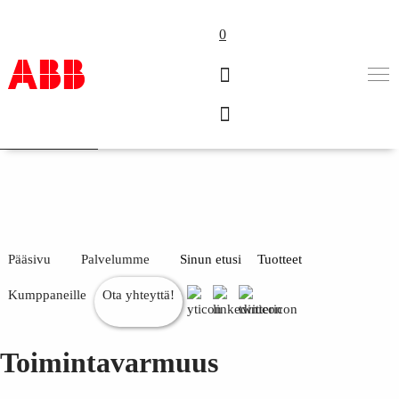
0
ABB Motion Services
Toimintavarmuus
Tuotteet ja järjestelmät
Toimialat
Palvelut
ABB lyhyesti
Mistä ostaa
Ota yhteyttä
Pääsivu
Palvelumme
Sinun etusi
Tuotteet
ABB-uralle
Kumppaneille
Ota yhteyttä!
Toimintavarmuus