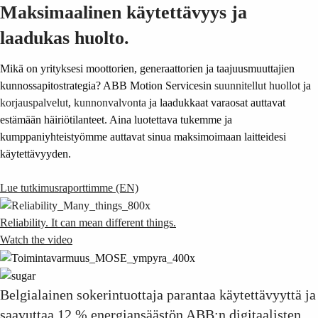
Maksimaalinen käytettävyys ja
laadukas huolto.
Mikä on yrityksesi moottorien, generaattorien ja taajuusmuuttajien
kunnossapitostrategia? ABB Motion Servicesin
suunnitellut huollot
ja
korjauspalvelut
,
kunnonvalvonta
ja laadukkaat varaosat auttavat
estämään häiriötilanteet. Aina luotettava tukemme ja
kumppaniyhteistyömme auttavat sinua maksimoimaan laitteidesi
käytettävyyden.
Lue tutkimusraporttimme (EN)
Reliability. It can mean different things.
Watch the video
Belgialainen sokerintuottaja parantaa käytettävyyttä ja
saavuttaa 12 % energiansäästön ABB:n digitaalisten