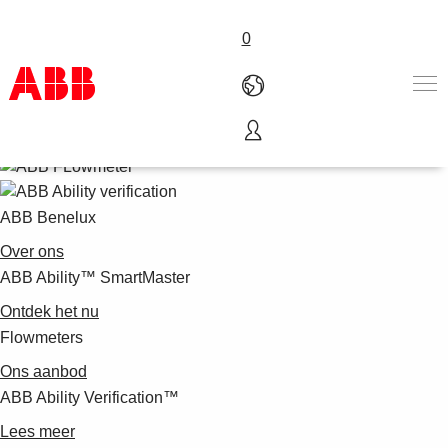
0
Producten en Oplossingen
Industrieën
Diensten
ABB Benelux
Carrière
Over ons
Over ABB
ABB Ability™ SmartMaster
Contacteer ons
Ontdek het nu
Flowmeters
Ons aanbod
ABB Ability Verification™
Lees meer