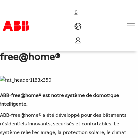
0
Domotique avec ABB-
Products & Solutions
free@home®
Industries
Services
About us
Where to buy
Contact us
ABB-free@home® est notre système de domotique
Careers
intelligente.
ABB-free@home® a été développé pour des bâtiments
résidentiels innovants, sécurisés et confortables. Le
système relie l'éclairage, la protection solaire, le climat