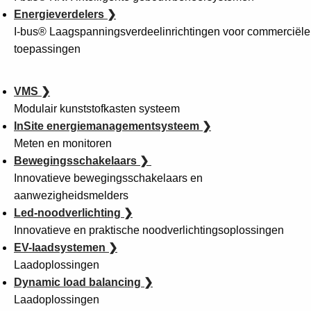
Products
Energieverdelers ❯
See more products
I-bus® Laagspanningsverdeelinrichtingen voor commerciële
Shopping list preview
toepassingen
0
VMS ❯
Modulair kunststofkasten systeem
InSite energiemanagementsysteem ❯
Meten en monitoren
Bewegingsschakelaars
❯
Innovatieve bewegingsschakelaars en
aanwezigheidsmelders
Led-noodverlichting ❯
Innovatieve en praktische noodverlichtingsoplossingen
EV-laadsystemen ❯
Laadoplossingen
Dynamic load balancing ❯
Laadoplossingen