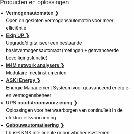
Producten en oplossingen
Vermogenautomaten ❯
Open en gesloten vermogensautomaten voor meer
efficiëntie
Ekip UP ❯
Upgrade/digitaliseer een bestaande
basisvermogensautomaat (metingen + geavanceerde
beveiligingsfunctie)
M4M network analysers ❯
Modulaire meetinstrumenten
ASKI Energy ❯
Energie Management Systeem voor geavanceerd energie-
en vermogensbeheer
UPS noodstroomvoorziening ❯
Oplossingen voor het waarborgen van continuïteit in de
elektriciteitsvoorziening
Gebouwautomatisering ❯
Suggestions
I-bus® KNX intelligente gebouwbeheersystemen