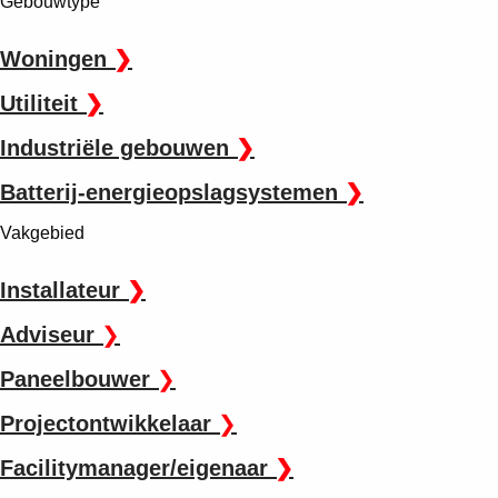
Gebouwtype
Woningen
❯
Utiliteit
❯
Industriële gebouwen
❯
Batterij-energieopslagsystemen
❯
Vakgebied
Installateur
❯
Adviseur
❯
Paneelbouwer
❯
Projectontwikkelaar
❯
Facilitymanager/eigenaar
❯