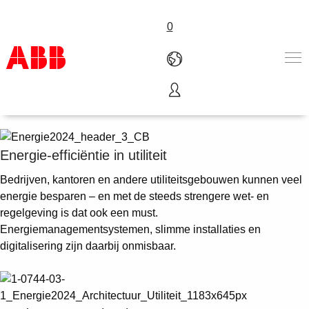
0
Elektrificeren geeft energie
Producten en Oplossingen
Industrieën
Diensten
Energie-efficiëntie in utiliteit
Carrière
Bedrijven, kantoren en andere utiliteitsgebouwen kunnen veel
Over ABB
energie besparen – en met de steeds strengere wet- en
Contacteer ons
regelgeving is dat ook een must.
Energiemanagementsystemen, slimme installaties en
digitalisering zijn daarbij onmisbaar.