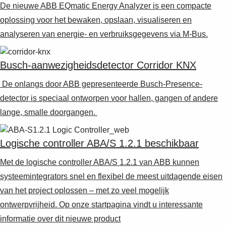
De nieuwe ABB EQmatic Energy Analyzer is een compacte
oplossing voor het bewaken, opslaan, visualiseren en
analyseren van energie- en verbruiksgegevens via M-Bus.
Busch-aanwezigheidsdetector Corridor KNX
De onlangs door ABB gepresenteerde Busch-Presence-
detector is speciaal ontworpen voor hallen, gangen of andere
lange, smalle doorgangen.
Logische controller ABA/S 1.2.1 beschikbaar
Met de logische controller ABA/S 1.2.1 van ABB kunnen
systeemintegrators snel en flexibel de meest uitdagende eisen
van het project oplossen – met zo veel mogelijk
ontwerpvrijheid. Op onze startpagina vindt u interessante
informatie over dit nieuwe product