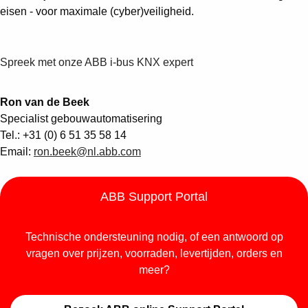
Suggestions
eisen - voor maximale (cyber)veiligheid.
Products
See more products
Shopping list preview
Spreek met onze ABB i-bus KNX expert
0
Ron van de Beek
Specialist gebouwautomatisering
Tel.: +31 (0) 6 51 35 58 14
Email:
ron.beek@nl.abb.com
ABB Support Portal
Technische ondersteuning nodig, of een antwoord op
vragen over prijzen, voorraden, levertijden, orders en
meer?