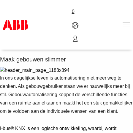
0
ABB i-bus® KNX
Products & Solutions
Industries
Maak gebouwen slimmer
Services
About us
In ons dagelijkse leven is automatisering niet meer weg te
Verkoopkanalen
Contact us
denken. Als gebouwgebruiker staan we er nauwelijks meer bij
Careers
stil. Gebouwautomatisering koppelt de verschillende functies
van een ruimte aan elkaar en maakt het een stuk gemakkelijker
om te voldoen aan de individuele wensen van een klant.
I-bus® KNX is een logische ontwikkeling, waarbij wordt