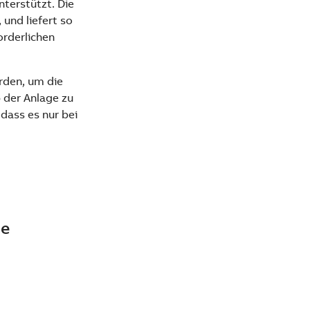
terstützt. Die
und liefert so
orderlichen
rden, um die
b der Anlage zu
 dass es nur bei
he