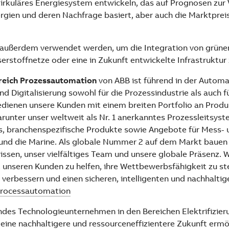
zirkuläres Energiesystem entwickeln, das auf Prognosen zur
rgien und deren Nachfrage basiert, aber auch die Marktprei
 außerdem verwendet werden, um die Integration von grüne
rstoffnetze oder eine in Zukunft entwickelte Infrastruktur 
reich Prozessautomation
von ABB ist führend in der Automa
und Digitalisierung sowohl für die Prozessindustrie als auch f
bedienen unsere Kunden mit einem breiten Portfolio an Prod
runter unser weltweit als Nr. 1 anerkanntes Prozessleitsys
es, branchenspezifische Produkte sowie Angebote für Mess- 
und die Marine. Als globale Nummer 2 auf dem Markt bauen 
issen, unser vielfältiges Team und unsere globale Präsenz. 
 unseren Kunden zu helfen, ihre Wettbewerbsfähigkeit zu ste
 verbessern und einen sicheren, intelligenten und nachhaltig
rocessautomation
endes Technologieunternehmen in den Bereichen Elektrifizie
eine nachhaltigere und ressourceneffizientere Zukunft ermög