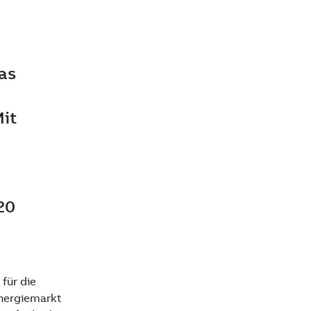
as
Mit
20
für die
nergiemarkt