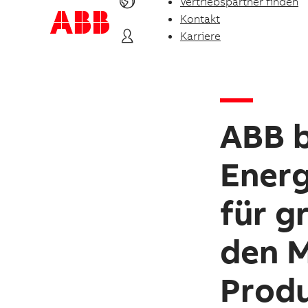
Vertriebspartner finden
Kontakt
Karriere
ABB b
Ener
für g
den M
Produ