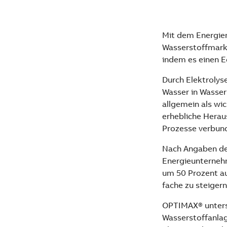
Mit dem Energie
Wasserstoffmarkt
indem es einen E
Durch Elektrolys
Wasser in Wasser
allgemein als wi
erhebliche Herau
Prozesse verbun
Nach Angaben des
Energieunternehm
um 50 Prozent au
fache zu steigern
OPTIMAX® unterst
Wasserstoffanlag