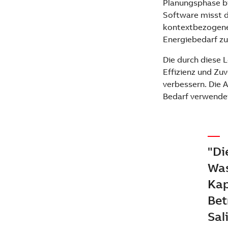
Planungsphase bi
Software misst d
kontextbezogene 
Energiebedarf z
Die durch diese
Effizienz und Zuv
verbessern. Die A
Bedarf verwendet
"Di
Was
Kap
Bet
Sal