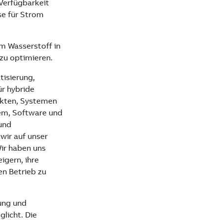
 Verfügbarkeit
se für Strom
m Wasserstoff in
zu optimieren.
tisierung,
ür hybride
ukten, Systemen
tem, Software und
und
wir auf unser
Wir haben uns
igern, ihre
en Betrieb zu
rung und
licht. Die