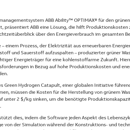
managementsystem ABB Ability™ OPTIMAX® für den grünen
, präsentiert ABB eine Lösung, die hilft Produktionskosten 
chtzeitüberblick über den Energieverbrauch im gesamten Be
e – einem Prozess, der Elektrizität aus erneuerbaren Energie
stoff und Sauerstoff aufzuspalten – produzierter grüner Was
chtiger Energieträger für eine kohlenstoffarme Zukunft. Hier
sforderungen in Bezug auf hohe Produktionskosten und ener
den.
 Green Hydrogen Catapult, einer globalen Initiative führen
en, müssen die Kosten für die Herstellung von grünem Was
f unter 2 $/kg sinken, um die benötigte Produktionskapazit
.
ützt dies, indem die Software jeden Aspekt des Lebenszykl
e von der Simulation während der Konstruktions- und tech