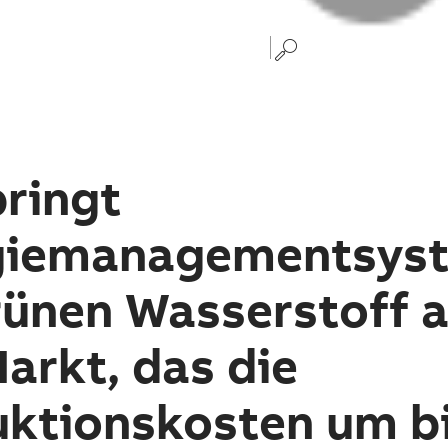
ringt
giemanagementsys
rünen Wasserstoff 
arkt, das die
ktionskosten um bi