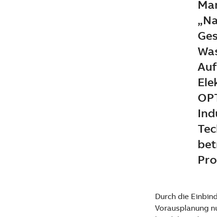
Man
„Na
Ges
Was
Auf
Ele
OPT
Ind
Tec
bet
Pro
Durch die Einbin
Vorausplanung n