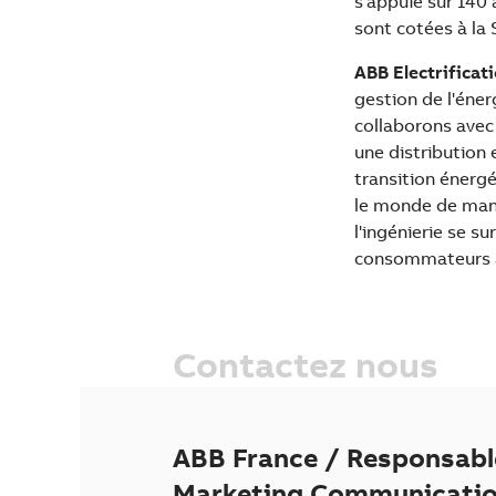
s'appuie sur 140
sont cotées à l
ABB Electrificat
gestion de l'éner
collaborons avec
une distribution e
transition énergé
le monde de mani
l'ingénierie se su
consommateurs à 
Contactez nous
ABB France / Responsabl
Marketing Communicati