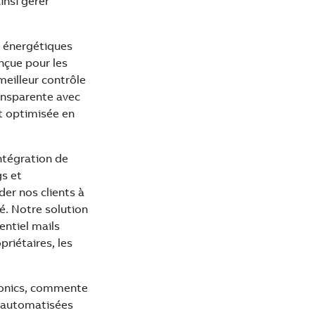
insi gérer
s énergétiques
nçue pour les
meilleur contrôle
ansparente avec
et optimisée en
intégration de
s et
der nos clients à
. Notre solution
entiel mails
riétaires, les
ronics, commente
et automatisées