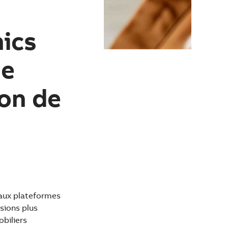
ics
de
ion de
 aux plateformes
sions plus
obiliers