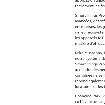
application unique
facilement les fo
SmartThings Pro 
avancées, des in
entreprises, les 
de leur écosystè
les appareils IoT
matière d’efficac
Mike Mustapha, Pr
notre système de
SmartThings Pro d
atteindre des pe
combinée ne se li
répond également 
locataires et les 
Chanwoo Park, Vi
: « L’avenir de l