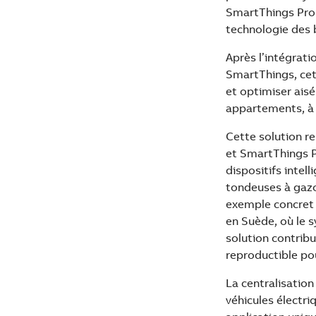
SmartThings Pro
technologie des 
Après l’intégrat
SmartThings, cett
et optimiser ais
appartements, à 
Cette solution re
et SmartThings P
dispositifs intell
tondeuses à gazo
exemple concret 
en Suède, où le 
solution contrib
reproductible po
La centralisation
véhicules électri