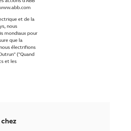
es actions d'ABB
. www.abb.com
ectrique et de la
ys, nous
fis mondiaux pour
esure que la
nous électrifions
 Outrun" ("Quand
ts et les
 chez