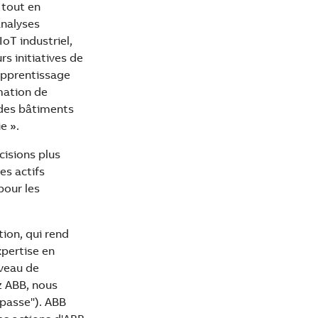
 tout en
analyses
oT industriel,
s initiatives de
’apprentissage
mation de
 des bâtiments
e ».
cisions plus
es actifs
pour les
ion, qui rend
xpertise en
iveau de
z ABB, nous
rpasse"). ABB