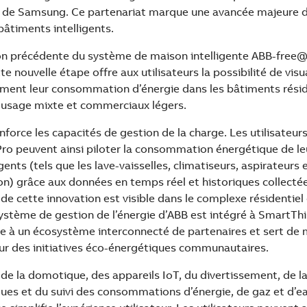
 de Samsung. Ce partenariat marque une avancée majeure d
bâtiments intelligents.
ion précédente du système de maison intelligente ABB-fre
e nouvelle étape offre aux utilisateurs la possibilité de visua
ément leur consommation d’énergie dans les bâtiments réside
usage mixte et commerciaux légers.
nforce les capacités de gestion de la charge. Les utilisateu
ro peuvent ainsi piloter la consommation énergétique de leu
igents (tels que les lave-vaisselles, climatiseurs, aspirateurs
n) grâce aux données en temps réel et historiques collectée
de cette innovation est visible dans le complexe résidentie
système de gestion de l’énergie d’ABB est intégré à SmartTh
ue à un écosystème interconnecté de partenaires et sert de
ur des initiatives éco-énergétiques communautaires.
 de la domotique, des appareils IoT, du divertissement, de l
ques et du suivi des consommations d’énergie, de gaz et d’ea