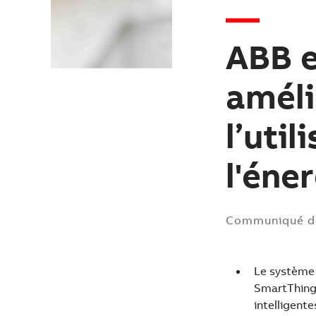
ABB e
améli
l’uti
l'éne
Communiqué d
Le système 
SmartThings
intelligente