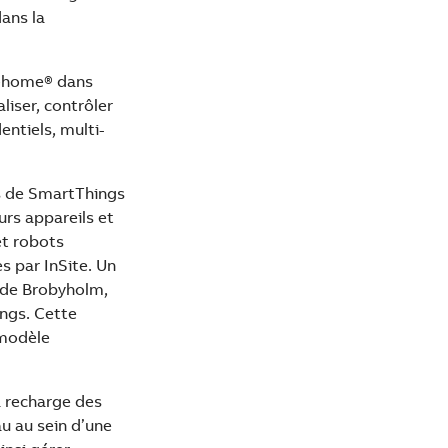
ans la
e@home® dans
liser, contrôler
ntiels, multi-
rs de SmartThings
rs appareils et
 et robots
s par InSite. Un
l de Brobyholm,
ings. Cette
 modèle
a recharge des
u au sein d’une