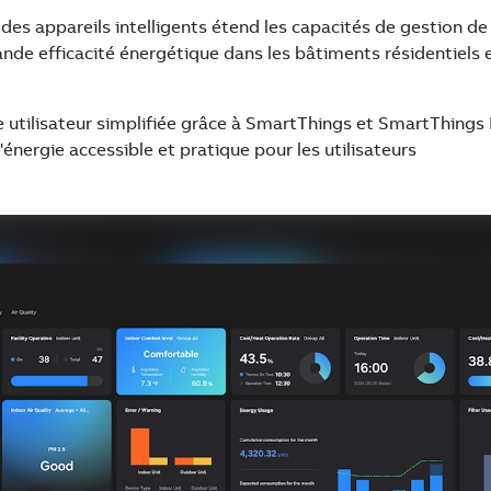
 des appareils intelligents étend les capacités de gestion de
ande efficacité énergétique dans les bâtiments résidentiel
e utilisateur simplifiée grâce à SmartThings et SmartThings 
'énergie accessible et pratique pour les utilisateurs