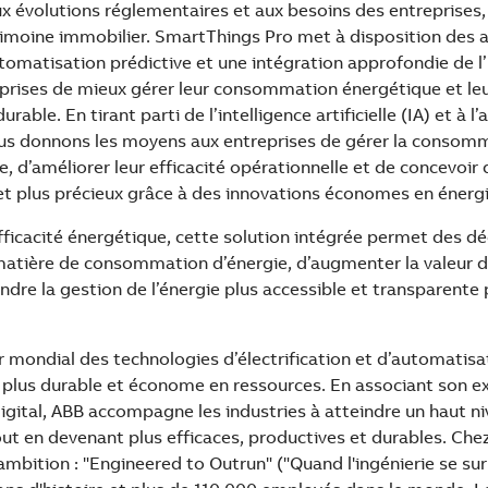
ux évolutions réglementaires et aux besoins des entreprises,
trimoine immobilier. SmartThings Pro met à disposition des 
omatisation prédictive et une intégration approfondie de l’I
eprises de mieux gérer leur consommation énergétique et leur
ble. En tirant parti de l’intelligence artificielle (IA) et à l
us donnons les moyens aux entreprises de gérer la consom
, d’améliorer leur efficacité opérationnelle et de concevoir
 et plus précieux grâce à des innovations économes en énergi
fficacité énergétique, cette solution intégrée permet des dé
 matière de consommation d’énergie, d’augmenter la valeur d
ndre la gestion de l’énergie plus accessible et transparente 
r mondial des technologies d’électrification et d’automatisat
r plus durable et économe en ressources. En associant son e
digital, ABB accompagne les industries à atteindre un haut n
ut en devenant plus efficaces, productives et durables. Che
bition : "Engineered to Outrun" ("Quand l'ingénierie se su