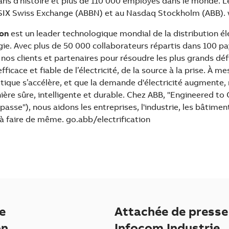
 ans d'histoire et plus de 110 000 employés dans le monde. L
a SIX Swiss Exchange (ABBN) et au Nasdaq Stockholm (ABB)
ion
est un leader technologique mondial de la distribution él
gie. Avec plus de 50 000 collaborateurs répartis dans 100 pa
 nos clients et partenaires pour résoudre les plus grands dé
fficace et fiable de l’électricité, de la source à la prise. À m
tique s’accélère, et que la demande d'électricité augmente, 
ère sûre, intelligente et durable. Chez ABB, "Engineered to
rpasse"), nous aidons les entreprises, l'industrie, les bâtimen
faire de même. go.abb/electrification
e
Attachée de presse
on
Infocom Industrie