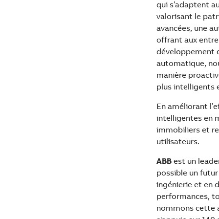
qui s’adaptent a
valorisant le pa
avancées, une aut
offrant aux entr
développement dura
automatique, no
manière proactive
plus intelligents
En améliorant l’e
intelligentes en
immobiliers et re
utilisateurs.
ABB
est un leade
possible un futu
ingénierie et en 
performances, to
nommons cette am