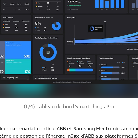
(1/4) Tableau de bord SmartThings Pro
 leur partenariat continu, ABB et Samsung Electronics annonc
tème de gestion de l’énergie InSite d’ABB aux plateformes 