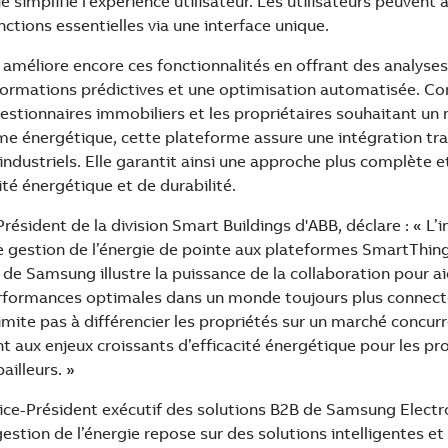
 simplifie l’expérience utilisateur. Les utilisateurs peuvent a
nctions essentielles via une interface unique.
améliore encore ces fonctionnalités en offrant des analyse
formations prédictives et une optimisation automatisée. Co
gestionnaires immobiliers et les propriétaires souhaitant un 
me énergétique, cette plateforme assure une intégration tr
 industriels. Elle garantit ainsi une approche plus complète 
ité énergétique et de durabilité.
ésident de la division Smart Buildings d'ABB, déclare : « L’
 gestion de l’énergie de pointe aux plateformes SmartThing
e Samsung illustre la puissance de la collaboration pour ai
rformances optimales dans un monde toujours plus connecté
mite pas à différencier les propriétés sur un marché concurr
aux enjeux croissants d’efficacité énergétique pour les prop
bailleurs. »
ce-Président exécutif des solutions B2B de Samsung Elect
a gestion de l’énergie repose sur des solutions intelligentes 