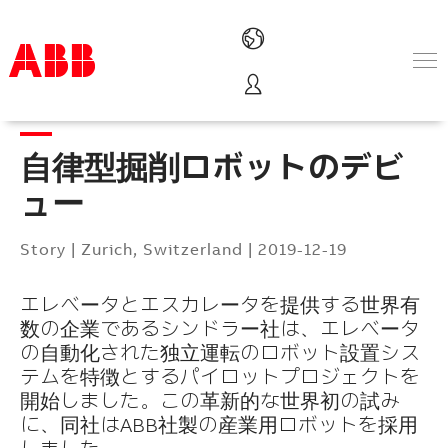
Products & Solutions
Industries
自律型掘削ロボットのデビ
Services
About us
ュー
Where to buy
Contact us
Story
|
Zurich, Switzerland
|
2019-12-19
Careers
エレベータとエスカレータを提供する世界有
数の企業であるシンドラー社は、エレベータ
の自動化された独立運転のロボット設置シス
テムを特徴とするパイロットプロジェクトを
開始しました。この革新的な世界初の試み
に、同社はABB社製の産業用ロボットを採用